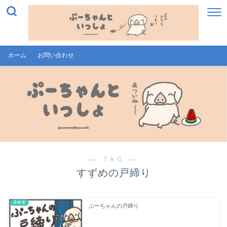
ホーム
お問い合わせ
― TAG ―
すずめの戸締り
小ネタ
ぷーちゃんの戸締り