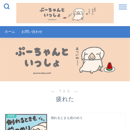
ホーム
お問い合わせ
― TAG ―
疲れた
小ネタ
倒れるときも前のめり