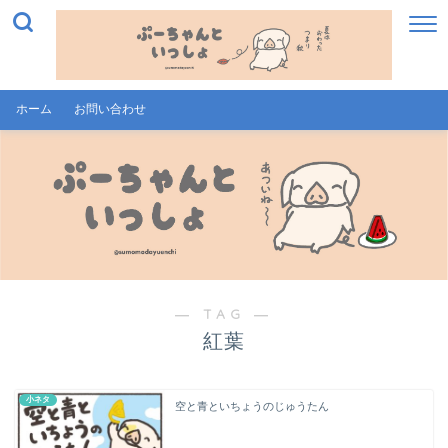
ホーム
お問い合わせ
― TAG ―
紅葉
小ネタ
空と青といちょうのじゅうたん