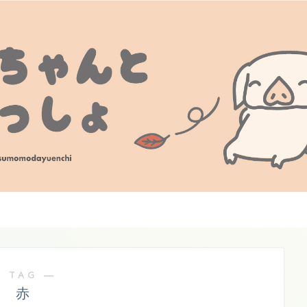
 TAG ―
赤