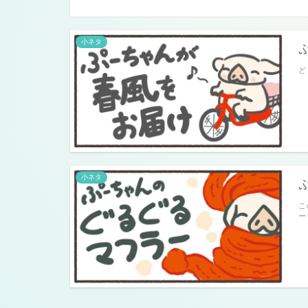
小ネタ
ど
小ネタ
こ
ー