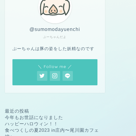
@sumomodayuenchi
ぷーちゃんだよ
ぷーちゃんは豚の姿をした妖精なのです
＼ Follow me ／
最近の投稿
今年もお世話になりました
ハッピーハロウィン！！
食べつくしの夏2023 in庄内〜尾川園カフェ