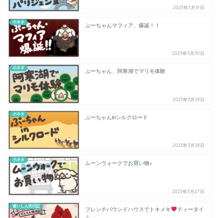
2023年3月31日
小ネタ
ぷーちゃんマフィア、爆誕！！
2023年3月30日
小ネタ
ぷーちゃん、阿寒湖でマリモ体験
2023年3月29日
小ネタ
ぷーちゃんinシルクロード
2023年3月28日
小ネタ
ムーンウォークでお買い物♪
2023年3月27日
食いしん坊日記
フレンチパウンドハウスでトキメキ
ティータイ
ム