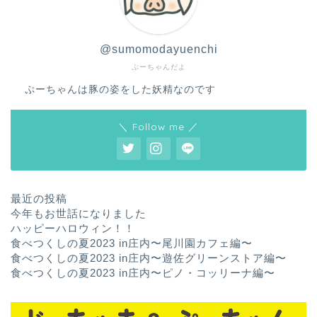
@sumomodayuenchi
ぷーちゃんだよ
ぷーちゃんは豚の姿をした妖精なのです
＼ Follow me ／
最近の投稿
今年もお世話になりました
ハッピーハロウィン！！
食べつくしの夏2023 in庄内〜尾川園カフェ編〜
食べつくしの夏2023 in庄内〜遊佐グリーンストア編〜
食べつくしの夏2023 in庄内〜ピノ・コッリーナ編〜