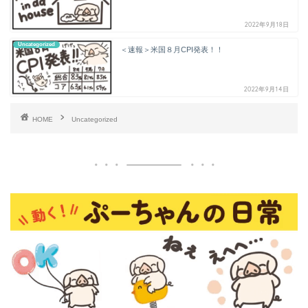
2022年9月18日
Uncategorized
＜速報＞米国８月CPI発表！！
2022年9月14日
HOME
Uncategorized