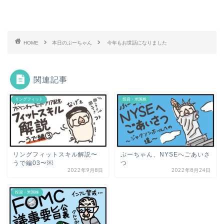
HOME
本日のぷーちゃん
今年もお世話になりました
関連記事
リングフィット
投資・米国株
リングフィットスキル解説〜
ぷーちゃん、NYSEへごあいさ
うで編03〜￼
つ
2022年9月8日
2022年8月24日
投資・米国株