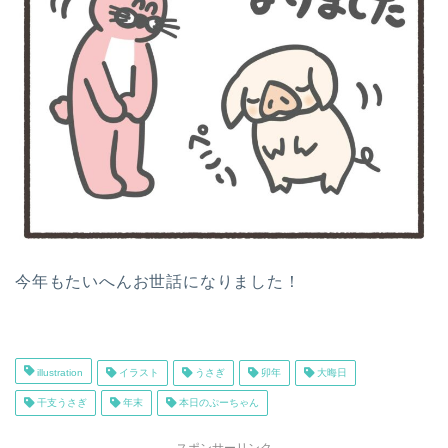
今年もたいへんお世話になりました！
illustration
イラスト
うさぎ
卯年
大晦日
干支うさぎ
年末
本日のぷーちゃん
スポンサーリンク