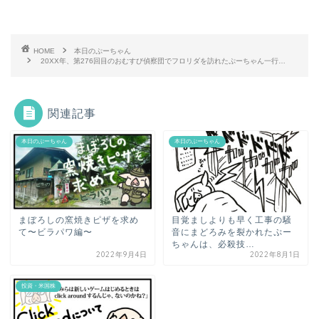
HOME
本日のぷーちゃん
20XX年、第276回目のおむすび偵察団でフロリダを訪れたぷーちゃん一行…
関連記事
本日のぷーちゃん
本日のぷーちゃん
まぼろしの窯焼きピザを求め
目覚ましよりも早く工事の騒
て〜ビラパワ編〜
音にまどろみを裂かれたぷー
ちゃんは、必殺技…
2022年9月4日
2022年8月1日
投資・米国株