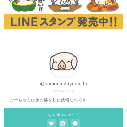
@sumomodayuenchi
ぷーちゃんだよ
ぷーちゃんは豚の姿をした妖精なのです
＼ Follow me ／