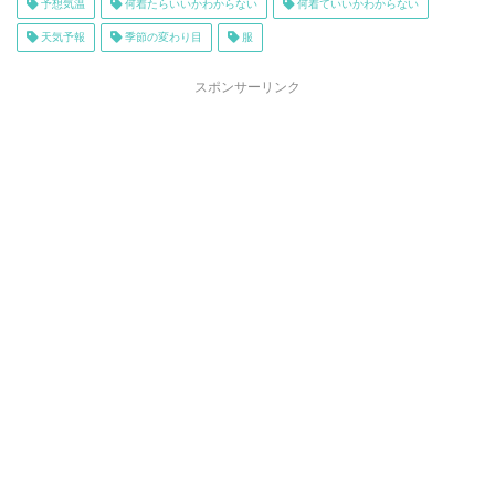
予想気温
何着たらいいかわからない
何着ていいかわからない
天気予報
季節の変わり目
服
スポンサーリンク