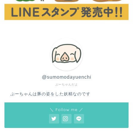
@sumomodayuenchi
ぷーちゃんだよ
ぷーちゃんは豚の姿をした妖精なのです
＼ Follow me ／