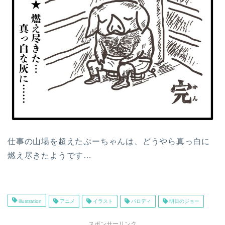
仕事の山場を超えたぷーちゃんは、どうやら真っ白に
燃え尽きたようです…
illustration
アニメ
イラスト
パロディ
明日のジョー
スポンサーリンク