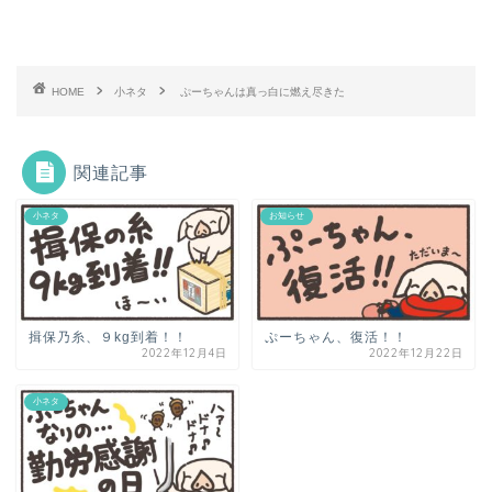
HOME
小ネタ
ぷーちゃんは真っ白に燃え尽きた
関連記事
小ネタ
お知らせ
揖保乃糸、９kg到着！！
ぷーちゃん、復活！！
2022年12月4日
2022年12月22日
小ネタ