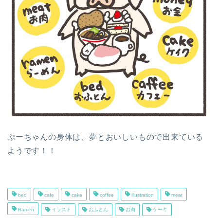
ぷーちゃんの身体は、夢とおいしいもので出来ている
ようです！！
bed
cafe
cake
coffee
illustration
meat
Ramen
イラスト
おふとん
お肉
ケーキ