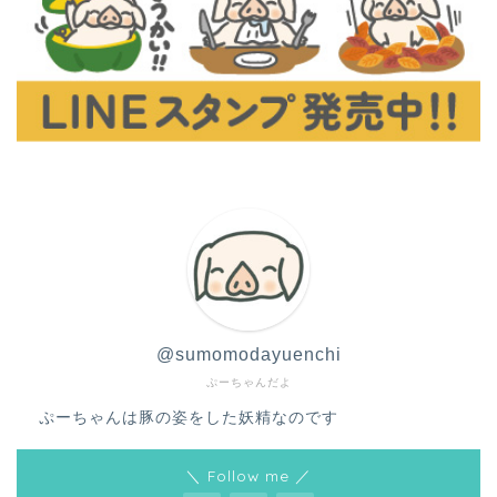
@sumomodayuenchi
ぷーちゃんだよ
ぷーちゃんは豚の姿をした妖精なのです
＼ Follow me ／