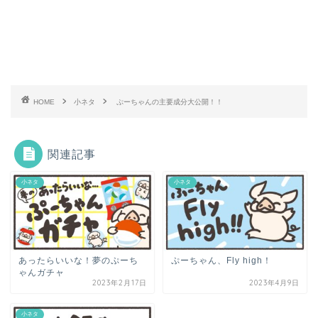
HOME
小ネタ
ぷーちゃんの主要成分大公開！！
関連記事
小ネタ
小ネタ
あったらいいな！夢のぷーち
ぷーちゃん、Fly high！
ゃんガチャ
2023年2月17日
2023年4月9日
小ネタ