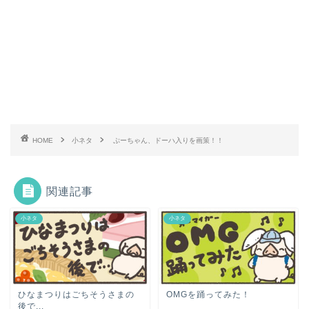
HOME
小ネタ
ぷーちゃん、ドーハ入りを画策！！
関連記事
小ネタ
小ネタ
ひなまつりはごちそうさまの
OMGを踊ってみた！
後で...