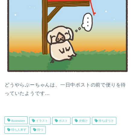
どうやらぷーちゃんは、一日中ポストの前で便りを待
っていたようです…
illustration
イラスト
ポスト
夕焼け
待ちぼうけ
待ち人来ず
待つ