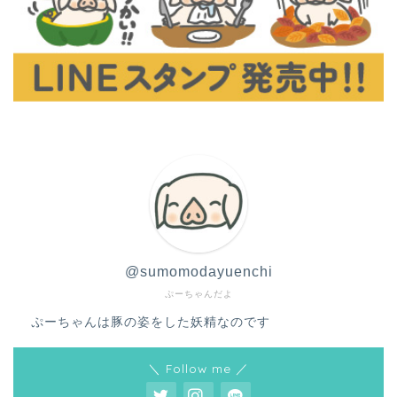
@sumomodayuenchi
ぷーちゃんだよ
ぷーちゃんは豚の姿をした妖精なのです
＼ Follow me ／