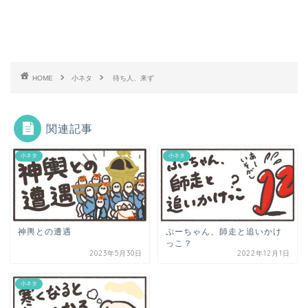
HOME
小ネタ
待ち人、来ず
関連記事
小ネタ
小ネタ
神輿との遭遇
ぷーちゃん、師走と追いかけ
っこ？
2023年5月30日
2022年12月1日
小ネタ