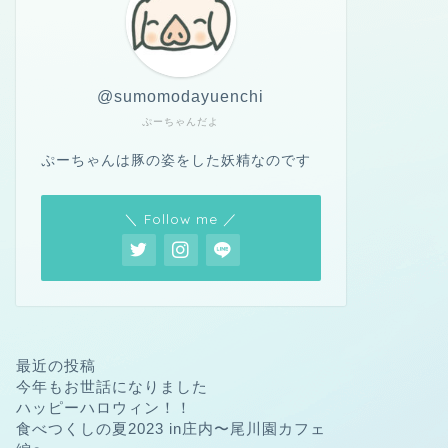
@sumomodayuenchi
ぷーちゃんだよ
ぷーちゃんは豚の姿をした妖精なのです
＼ Follow me ／
最近の投稿
今年もお世話になりました
ハッピーハロウィン！！
食べつくしの夏2023 in庄内〜尾川園カフェ