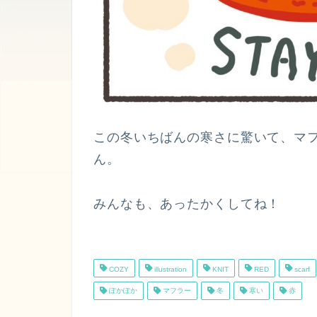
この冬いちばんの寒さに驚いて、マ
ん。
みんなも、あったかくしてね！
COZY
illustration
KNIT
RED
scarf
ぽかぽか
マフラー
冬
寒い
赤