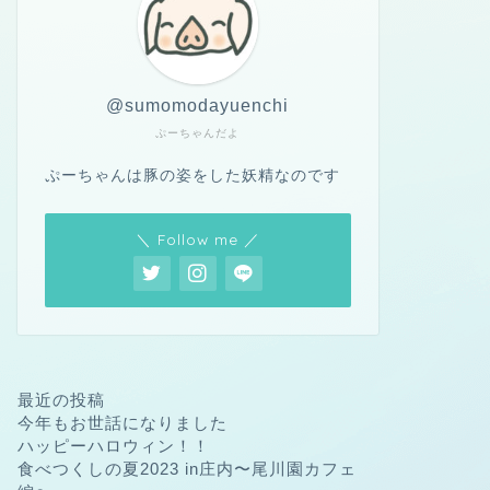
@sumomodayuenchi
ぷーちゃんだよ
ぷーちゃんは豚の姿をした妖精なのです
＼ Follow me ／
最近の投稿
今年もお世話になりました
ハッピーハロウィン！！
食べつくしの夏2023 in庄内〜尾川園カフェ