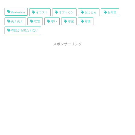
illustration
イラスト
オフトゥン
おふとん
お布団
ぬくぬく
吹雪
寒い
寒波
布団
布団から出たくない
スポンサーリンク