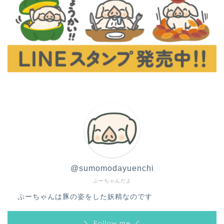
@sumomodayuenchi
ぷーちゃんだよ
ぷーちゃんは豚の姿をした妖精なのです
＼ Follow me ／