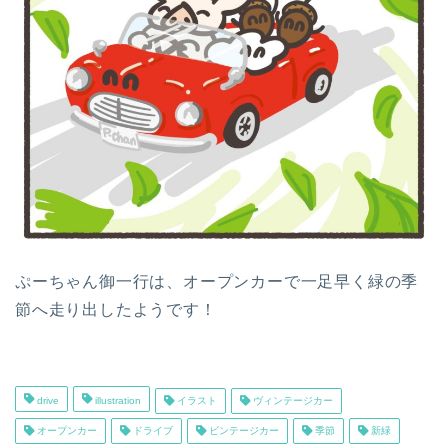
ぷーちゃん御一行は、オープンカーで一足早く緑の季
節へ走り出したようです！
drive
illustration
イラスト
ヴィンテージカー
オープンカー
ドライブ
ビンテージカー
季節
新緑