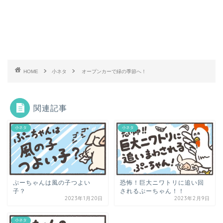
HOME
小ネタ
オープンカーで緑の季節へ！
関連記事
小ネタ
小ネタ
ぷーちゃんは風の子つよい
恐怖！巨大ニワトリに追い回
子？
されるぷーちゃん！！
2023年1月20日
2023年2月9日
小ネタ