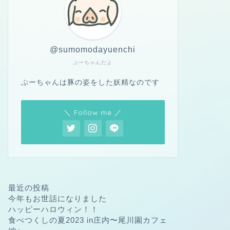
@sumomodayuenchi
ぷーちゃんだよ
ぷーちゃんは豚の姿をした妖精なのです
＼ Follow me ／
最近の投稿
今年もお世話になりました
ハッピーハロウィン！！
食べつくしの夏2023 in庄内〜尾川園カフェ