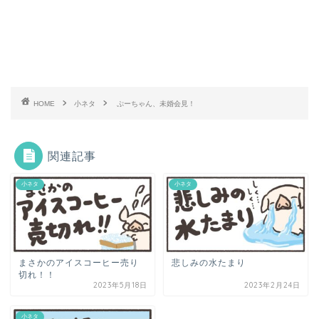
HOME
小ネタ
ぷーちゃん、未婚会見！
関連記事
小ネタ
小ネタ
まさかのアイスコーヒー売り
悲しみの水たまり
切れ！！
2023年5月18日
2023年2月24日
小ネタ