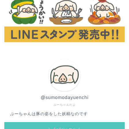
@sumomodayuenchi
ぷーちゃんだよ
ぷーちゃんは豚の姿をした妖精なのです
＼ Follow me ／