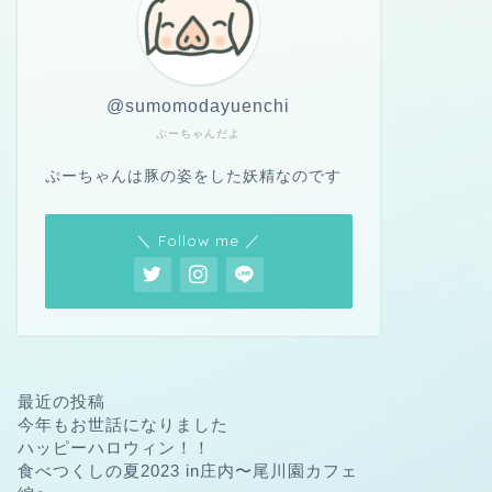
@sumomodayuenchi
ぷーちゃんだよ
ぷーちゃんは豚の姿をした妖精なのです
＼ Follow me ／
最近の投稿
今年もお世話になりました
ハッピーハロウィン！！
食べつくしの夏2023 in庄内〜尾川園カフェ