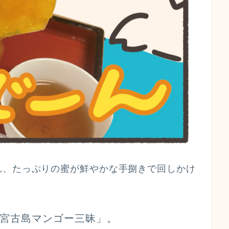
れ、たっぷりの蜜が鮮やかな手捌きで回しかけ
宮古島マンゴー三昧」
。