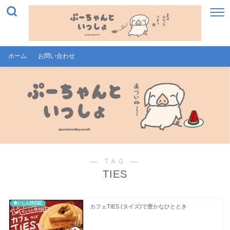
ホーム
お問い合わせ
― TAG ―
TIES
食いしん坊日記
カフェTIES (タイズ)で豊かなひととき