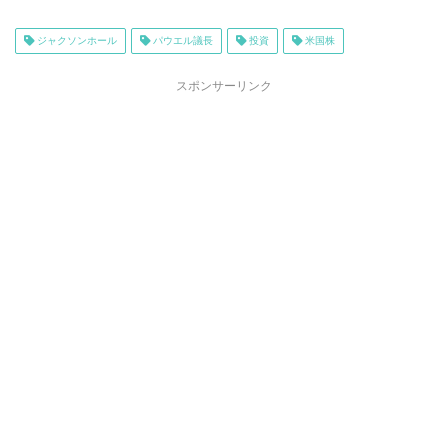
ジャクソンホール
パウエル議長
投資
米国株
スポンサーリンク