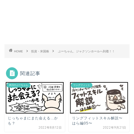
HOME
投資・米国株
ぷーちゃん、ジャクソンホールへ到着！！
関連記事
本日のぷーちゃん
リングフィット
じっちゃまにまた会える...か
リングフィットスキル解説〜
も？
はら編05〜
2022年8月12日
2022年9月21日