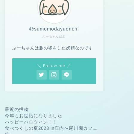
@sumomodayuenchi
ぷーちゃんだよ
ぷーちゃんは豚の姿をした妖精なのです
＼ Follow me ／
最近の投稿
今年もお世話になりました
ハッピーハロウィン！！
食べつくしの夏2023 in庄内〜尾川園カフェ