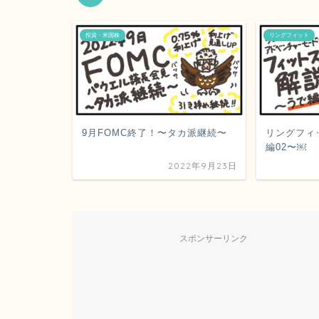
投資・米国株
リングフィット
9月FOMC終了！〜タカ派継続〜
リングフィ
編02〜￼
2022年9月23日
スポンサーリンク