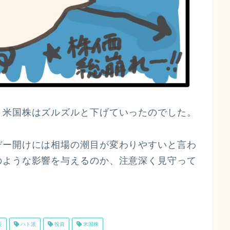
、米国株はズルズルと下げていったのでした。
デー開けには相場の潮目が変わりやすいと言わ
のような影響を与えるのか、注意深く見守って
長
ハト派
投資
米国株