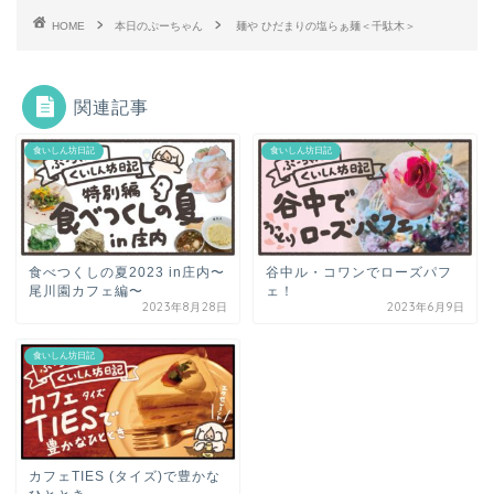
HOME
本日のぷーちゃん
麺や ひだまりの塩らぁ麺＜千駄木＞
関連記事
食いしん坊日記
食いしん坊日記
食べつくしの夏2023 in庄内〜
谷中ル・コワンでローズパフ
尾川園カフェ編〜
ェ！
2023年8月28日
2023年6月9日
食いしん坊日記
カフェTIES (タイズ)で豊かな