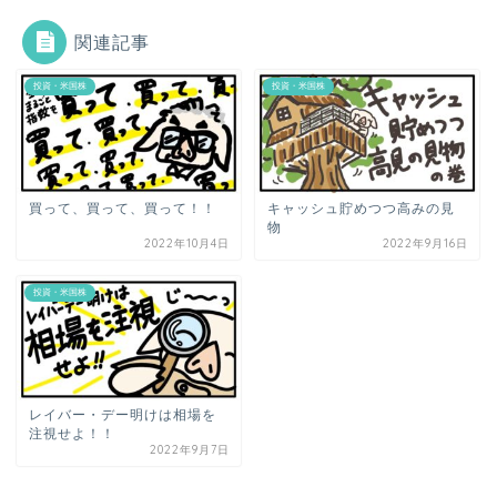
関連記事
投資・米国株
投資・米国株
買って、買って、買って！！
キャッシュ貯めつつ高みの見
物
2022年10月4日
2022年9月16日
投資・米国株
レイバー・デー明けは相場を
注視せよ！！
2022年9月7日