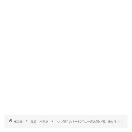
HOME
投資・米国株
いつ買うの？ー10年に一度の買い場、来たる！！