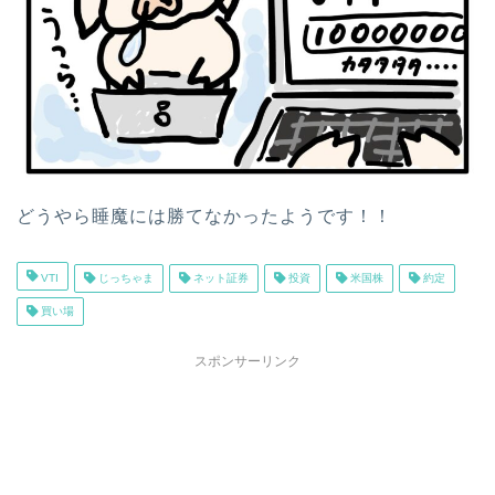
どうやら睡魔には勝てなかったようです！！
VTI
じっちゃま
ネット証券
投資
米国株
約定
買い場
スポンサーリンク