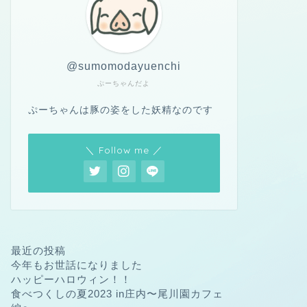
@sumomodayuenchi
ぷーちゃんだよ
ぷーちゃんは豚の姿をした妖精なのです
＼ Follow me ／
最近の投稿
今年もお世話になりました
ハッピーハロウィン！！
食べつくしの夏2023 in庄内〜尾川園カフェ