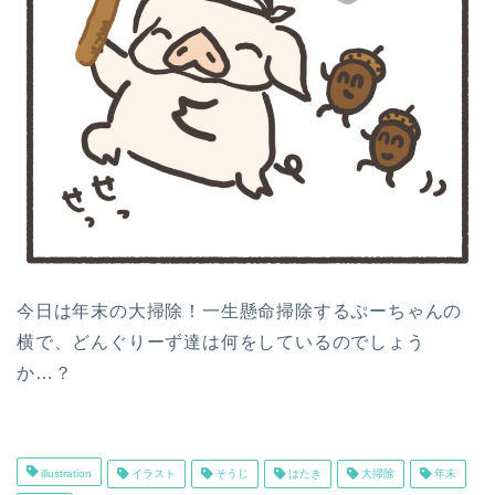
今日は年末の大掃除！一生懸命掃除するぷーちゃんの
横で、どんぐりーず達は何をしているのでしょう
か…？
illustration
イラスト
そうじ
はたき
大掃除
年末