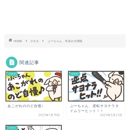
HOME
小ネタ
ぷーちゃん、年末の大掃除
関連記事
小ネタ
小ネタ
あこがれののど自慢♪
ぷーちゃん、逆転サヨナラタ
イムリーヒット！！
2023年1月19日
2023年3月21日
小ネタ