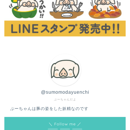
@sumomodayuenchi
ぷーちゃんだよ
ぷーちゃんは豚の姿をした妖精なのです
＼ Follow me ／