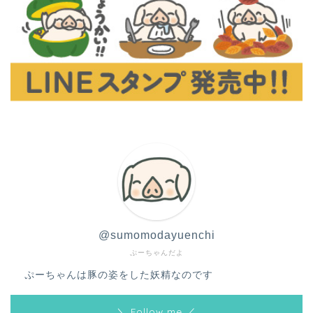
@sumomodayuenchi
ぷーちゃんだよ
ぷーちゃんは豚の姿をした妖精なのです
＼ Follow me ／