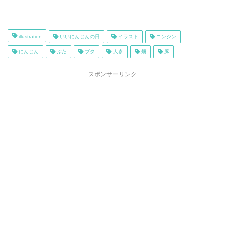
illustration
いいにんじんの日
イラスト
ニンジン
にんじん
ぶた
ブタ
人参
畑
豚
スポンサーリンク