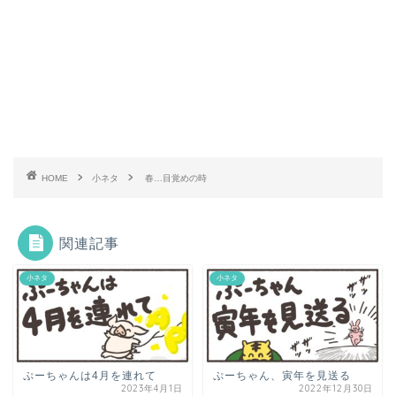
HOME
小ネタ
春…目覚めの時
関連記事
小ネタ
小ネタ
ぷーちゃんは4月を連れて
ぷーちゃん、寅年を見送る
2023年4月1日
2022年12月30日