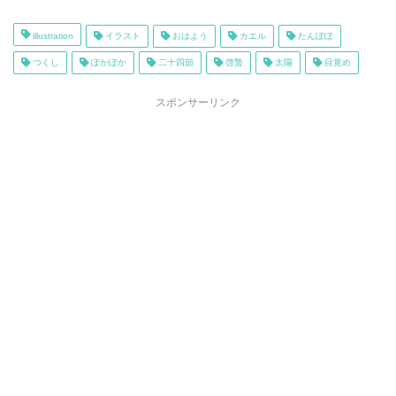
illustration
イラスト
おはよう
カエル
たんぽぽ
つくし
ぽかぽか
二十四節
啓蟄
太陽
目覚め
スポンサーリンク