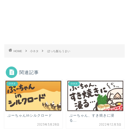
HOME
小ネタ
ぼっち飯もうまい
関連記事
小ネタ
小ネタ
ぷーちゃんinシルクロード
ぷーちゃん、すき焼きに浸
る...
2023年3月28日
2022年12月3日