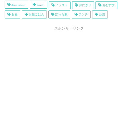
illustration
lunch
イラスト
おにぎり
おむすび
お昼
お昼ごはん
ぼっち飯
ランチ
公園
スポンサーリンク