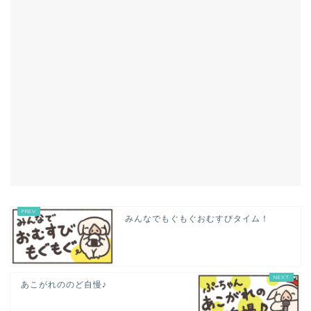
みんなでもぐもぐおむすびタイム！
あこがれののど自慢♪