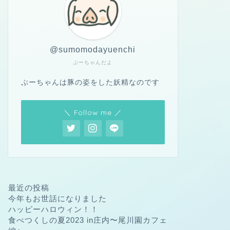
@sumomodayuenchi
ぷーちゃんだよ
ぷーちゃんは豚の姿をした妖精なのです
＼ Follow me ／
最近の投稿
今年もお世話になりました
ハッピーハロウィン！！
食べつくしの夏2023 in庄内〜尾川園カフェ