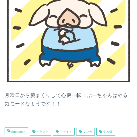
月曜日から腕まくりして心機一転！ぷーちゃんはやる
気モードなようです！！
illustration
イラスト
ファイト
マンガ
やる気