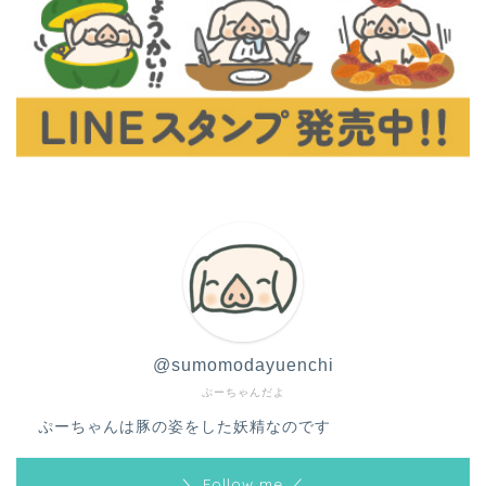
@sumomodayuenchi
ぷーちゃんだよ
ぷーちゃんは豚の姿をした妖精なのです
＼ Follow me ／