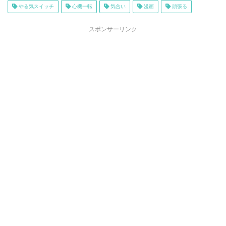
やる気スイッチ
心機一転
気合い
漫画
頑張る
スポンサーリンク