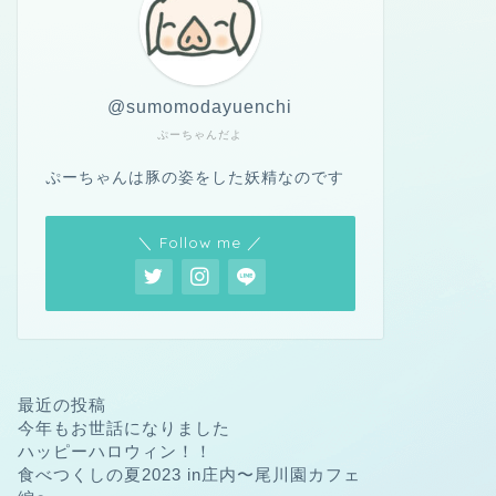
@sumomodayuenchi
ぷーちゃんだよ
ぷーちゃんは豚の姿をした妖精なのです
＼ Follow me ／
最近の投稿
今年もお世話になりました
ハッピーハロウィン！！
食べつくしの夏2023 in庄内〜尾川園カフェ