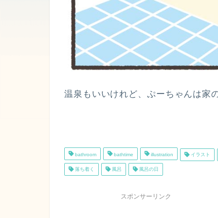
温泉もいいけれど、ぷーちゃんは家
bathroom
bathtime
illustration
イラスト
落ち着く
風呂
風呂の日
スポンサーリンク