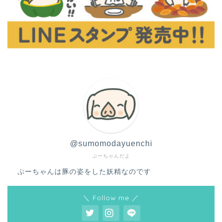
@sumomodayuenchi
ぷーちゃんだよ
ぷーちゃんは豚の姿をした妖精なのです
＼ Follow me ／