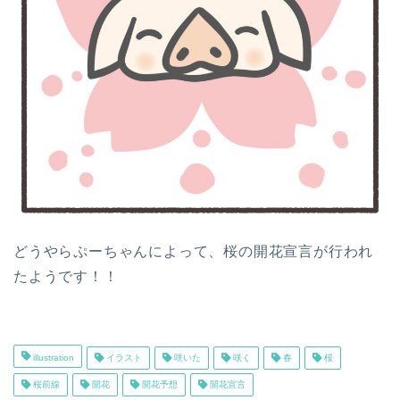
どうやらぷーちゃんによって、桜の開花宣言が行われ
たようです！！
illustration
イラスト
咲いた
咲く
春
桜
桜前線
開花
開花予想
開花宣言