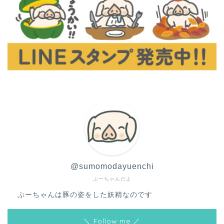
@sumomodayuenchi
ぷーちゃんだよ
ぷーちゃんは豚の姿をした妖精なのです
＼ Follow me ／