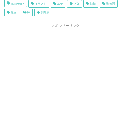
illustration
イラスト
エサ
ブタ
動物
動物園
漫画
豚
飼育員
スポンサーリンク