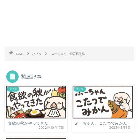
HOME
小ネタ
ぷーちゃん、飼育員失格…
関連記事
小ネタ
小ネタ
食欲の秋がやってきた
ぷーちゃん、こたつでみかん
2022年10月17日
2023年1月3日