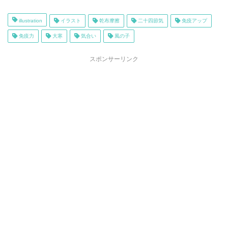
illustration
イラスト
乾布摩擦
二十四節気
免疫アップ
免疫力
大寒
気合い
風の子
スポンサーリンク