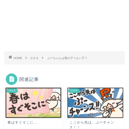
HOME
小ネタ
ぷーちゃんは風の子つよい子？
関連記事
小ネタ
小ネタ
春はすぐそこに…
ここから先は、ぷーチャン
ス！！