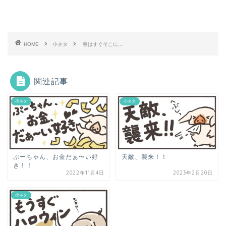
HOME
小ネタ
春はすぐそこに…
関連記事
小ネタ
小ネタ
ぷーちゃん、お金だぁ〜い好
天敵、襲来！！
き！！
2022年11月4日
2023年2月20日
小ネタ