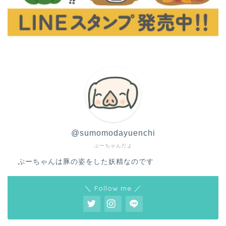
@sumomodayuenchi
ぷーちゃんだよ
ぷーちゃんは豚の姿をした妖精なのです
＼ Follow me ／