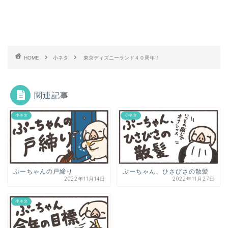
HOME
小ネタ
東京ディズニーランド４０周年！
関連記事
小ネタ
小ネタ
ぷーちゃんの戸締り
ぷーちゃん、ひさびさの散髪
2022年11月14日
2022年11月27日
小ネタ