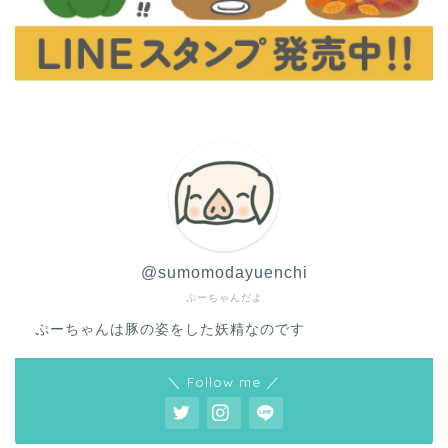
@sumomodayuenchi
ぷーちゃんだよ
ぷーちゃんは豚の姿をした妖精なのです
＼ Follow me ／