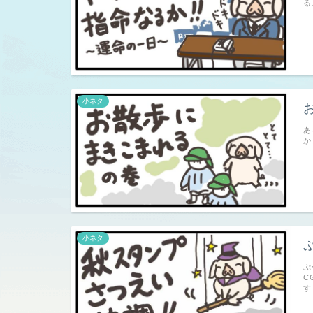
る
小ネタ
あ
か
小ネタ
ぷ
C
す