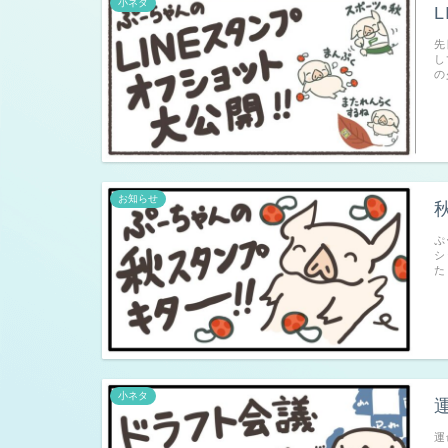
小ネタ
先
し
の
お知らせ
ぷ
シ
た
小ネタ
運