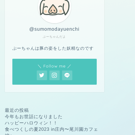
@sumomodayuenchi
ぷーちゃんだよ
ぷーちゃんは豚の姿をした妖精なのです
＼ Follow me ／
最近の投稿
今年もお世話になりました
ハッピーハロウィン！！
食べつくしの夏2023 in庄内〜尾川園カフェ