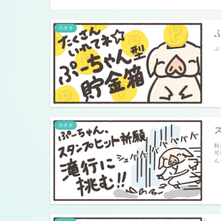
小ネタ
ぷ
小ネタ
秋
可
ん