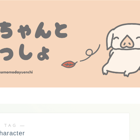
 TAG ―
haracter