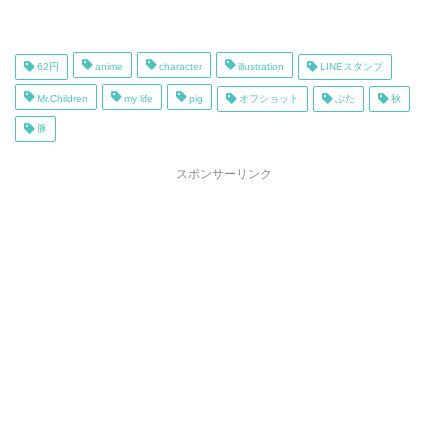
62円
anime
character
illustration
LINEスタンプ
Mr.Children
my life
pig
オフショット
ぶた
秋
豚
スポンサーリンク